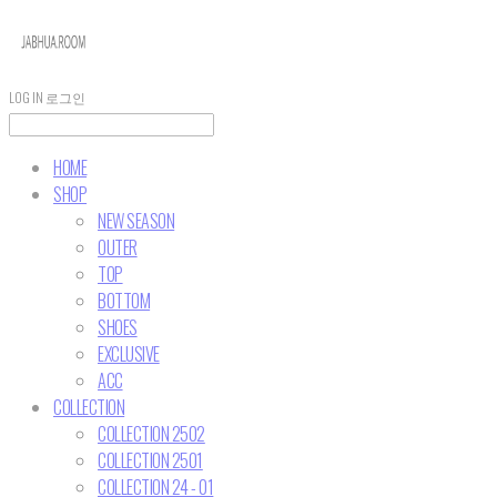
LOG IN
로그인
HOME
SHOP
NEW SEASON
OUTER
TOP
BOTTOM
SHOES
EXCLUSIVE
ACC
COLLECTION
COLLECTION 2502
COLLECTION 2501
COLLECTION 24 - 01