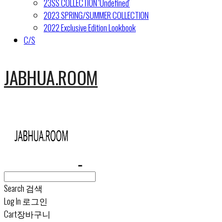
23SS COLLECTION 'Undefined'
2023 SPRING/SUMMER COLLECTION
2022 Exclusive Edition Lookbook
C/S
JABHUA.ROOM
Search
검색
Log In
로그인
Cart
장바구니