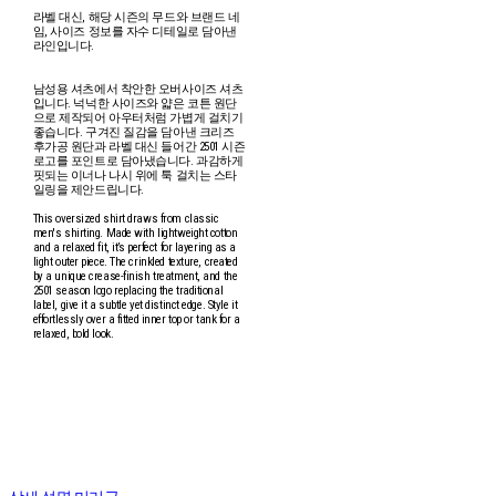
라벨 대신, 해당 시즌의 무드와 브랜드 네
임, 사이즈 정보를 자수 디테일로 담아낸
라인입니다.
남성용 셔츠에서 착안한 오버사이즈 셔츠
입니다. 넉넉한 사이즈와 얇은 코튼 원단
으로 제작되어 아우터처럼 가볍게 걸치기
좋습니다. 구겨진 질감을 담아낸 크리즈
후가공 원단과 라벨 대신 들어간 2501 시즌
로고를 포인트로 담아냈습니다. 과감하게
핏되는 이너나 나시 위에 툭 걸치는 스타
일링을 제안드립니다.
This oversized shirt draws from classic
men's shirting. Made with lightweight cotton
and a relaxed fit, it’s perfect for layering as a
light outer piece. The crinkled texture, created
by a unique crease-finish treatment, and the
2501 season logo replacing the traditional
label, give it a subtle yet distinct edge. Style it
effortlessly over a fitted inner top or tank for a
relaxed, bold look.