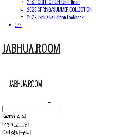
23SS COLLECTION 'Undefined'
2023 SPRING/SUMMER COLLECTION
2022 Exclusive Edition Lookbook
C/S
JABHUA.ROOM
Search
검색
Log In
로그인
Cart
장바구니