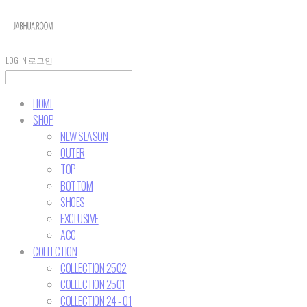
LOG IN
로그인
HOME
SHOP
NEW SEASON
OUTER
TOP
BOTTOM
SHOES
EXCLUSIVE
ACC
COLLECTION
COLLECTION 2502
COLLECTION 2501
COLLECTION 24 - 01