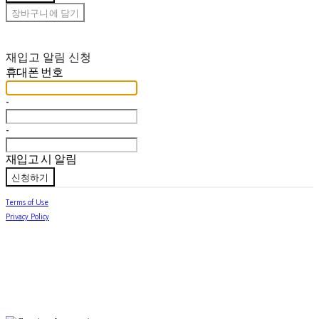
장바구니에 담기
재입고 알림 신청
휴대폰 번호
-
-
재입고 시 알림
신청하기
Terms of Use
Privacy Policy
Confirm Entrepreneur Information
Company Name: jabhua.room(잡화룸) | Owner: 김별님 | Personal Info Manager: 김별님 |
Phone Number: 010-7752-6776 | Email: jabhuaroom@naver.com
Address: 서울 금천구 독산로24마길 23 | Business Registration Number:
538-42-00859
|
Business License:
2024-서울금천-1071
| Hosting by sixshop