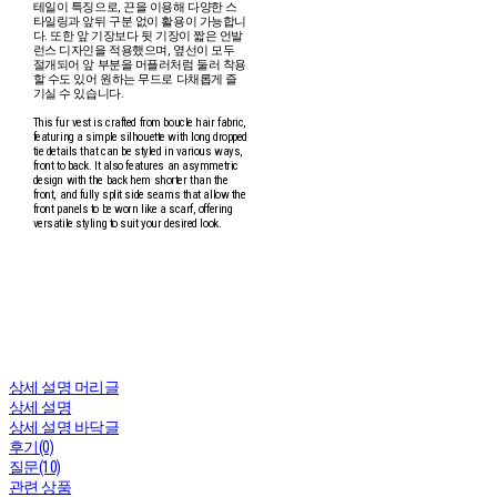
테일이 특징으로, 끈을 이용해 다양한 스
타일링과 앞뒤 구분 없이 활용이 가능합니
다. 또한 앞 기장보다 뒷 기장이 짧은 언발
런스 디자인을 적용했으며, 옆선이 모두
절개되어 앞 부분을 머플러처럼 둘러 착용
할 수도 있어 원하는 무드로 다채롭게 즐
기실 수 있습니다.
This fur vest is crafted from boucle hair fabric,
featuring a simple silhouette with long dropped
tie details that can be styled in various ways,
front to back. It also features an asymmetric
design with the back hem shorter than the
front, and fully split side seams that allow the
front panels to be worn like a scarf, offering
versatile styling to suit your desired look.
상세 설명 머리글
상세 설명
상세 설명 바닥글
후기(0)
질문(10)
관련 상품