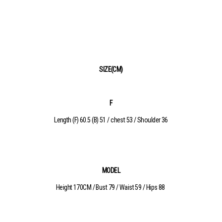
SIZE(CM)
F
Length (F) 60.5 (B) 51 / chest 53 / Shoulder 36
MODEL
Height 170CM / Bust 79 / Waist 59 / Hips 88