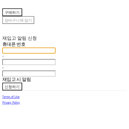
구매하기
장바구니에 담기
재입고 알림 신청
휴대폰 번호
-
-
재입고 시 알림
신청하기
Terms of Use
Privacy Policy
Confirm Entrepreneur Information
Company Name: jabhua.room(잡화룸) | Owner: 김별님 | Personal Info Manager: 김별님 |
Phone Number: 010-7752-6776 | Email: jabhuaroom@naver.com