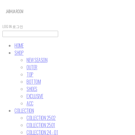
LOG IN
로그인
HOME
SHOP
NEW SEASON
OUTER
TOP
BOTTOM
SHOES
EXCLUSIVE
ACC
COLLECTION
COLLECTION 2502
COLLECTION 2501
COLLECTION 24 - 01