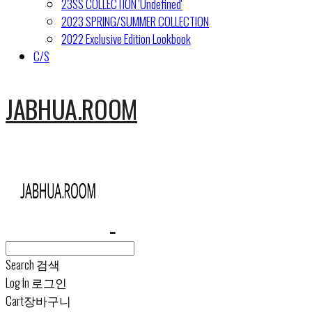
23SS COLLECTION 'Undefined'
2023 SPRING/SUMMER COLLECTION
2022 Exclusive Edition Lookbook
C/S
JABHUA.ROOM
Search
검색
Log In
로그인
Cart
장바구니